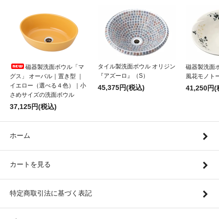
タイル製洗面ボウル オリジン
磁器製洗面ボ
磁器製洗面ボウル「マ
『アズーロ』（S）
風花モノトー
グス」 オーバル｜置き型 ｜
イエロー（選べる４色）｜小
45,375円(税込)
41,250円
さめサイズの洗面ボウル
37,125円(税込)
ホーム
カートを見る
特定商取引法に基づく表記