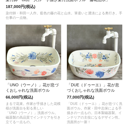
187,000円(税込)
染付師・和田一人作。藍色の藤の花と山水。筆遣いと濃淡による奥行き。手
仕事の一点物。
「UNO（ウーノ）」花が息づ
「DUE（ドゥーエ）」花が息
くおしゃれな洗面ボウル
づくおしゃれな洗面ボウル
66,000円(税込)
77,000円(税込)
まるで花束。作家が手描きした花模
「DUE（ドゥーエ）」花が息づく洗
様が洗面台を彩る美しい
面ボウル。作家・田中志保による手
「UNO（ウーノ）」洗面ボウル。
描きの一点もの。日本製磁器製。イ
磁器製の高品質でインテリアを引き
ンテリアの主役になるデザイン性。
立てる一点もの。
洗面所が一新！