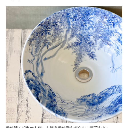
染付師・和田一人作 手描き染付洗面ボウル「藤花山水」