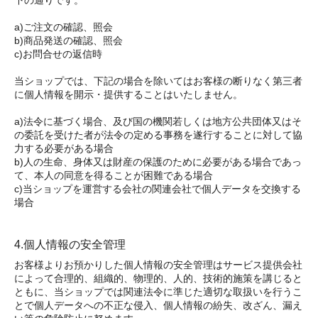
下の通りです。
a)ご注文の確認、照会
b)商品発送の確認、照会
c)お問合せの返信時
当ショップでは、下記の場合を除いてはお客様の断りなく第三者
に個人情報を開示・提供することはいたしません。
a)法令に基づく場合、及び国の機関若しくは地方公共団体又はそ
の委託を受けた者が法令の定める事務を遂行することに対して協
力する必要がある場合
b)人の生命、身体又は財産の保護のために必要がある場合であっ
て、本人の同意を得ることが困難である場合
c)当ショップを運営する会社の関連会社で個人データを交換する
場合
4.個人情報の安全管理
お客様よりお預かりした個人情報の安全管理はサービス提供会社
によって合理的、組織的、物理的、人的、技術的施策を講じると
ともに、当ショップでは関連法令に準じた適切な取扱いを行うこ
とで個人データへの不正な侵入、個人情報の紛失、改ざん、漏え