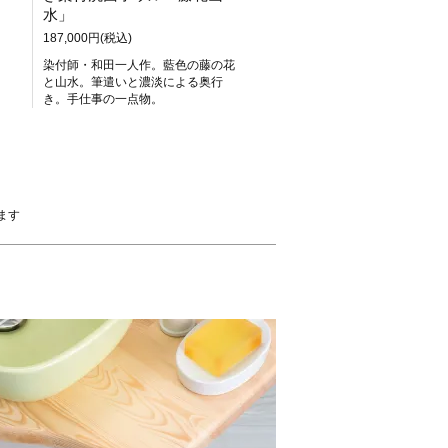
水」
187,000円(税込)
染付師・和田一人作。藍色の藤の花
と山水。筆遣いと濃淡による奥行
き。手仕事の一点物。
います