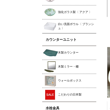
強化ガラス製〈 アクア 〉
白い洗面ボウル〈 ブランシ
ュ 〉
カウンターユニット
木製カウンター
木製ミラー・棚
ウォールボックス
こだわりの日本製
水栓金具