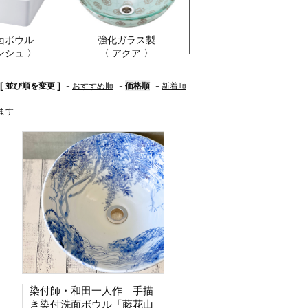
面ボウル
強化ガラス製
ンシュ 〉
〈 アクア 〉
[ 並び順を変更 ]
-
おすすめ順
-
価格順
-
新着順
います
染付師・和田一人作 手描
き染付洗面ボウル「藤花山