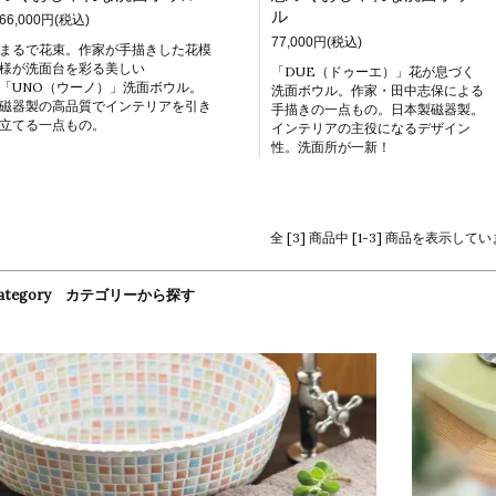
ル
66,000円(税込)
77,000円(税込)
まるで花束。作家が手描きした花模
様が洗面台を彩る美しい
「DUE（ドゥーエ）」花が息づく
「UNO（ウーノ）」洗面ボウル。
洗面ボウル。作家・田中志保による
磁器製の高品質でインテリアを引き
手描きの一点もの。日本製磁器製。
立てる一点もの。
インテリアの主役になるデザイン
性。洗面所が一新！
全 [3] 商品中 [1-3] 商品を表示して
ategory カテゴリーから探す