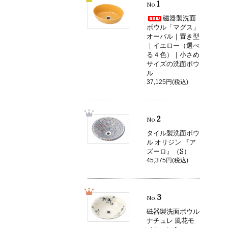
1
No.
磁器製洗面
ボウル「マグス」
オーバル｜置き型
｜イエロー（選べ
る４色）｜小さめ
サイズの洗面ボウ
ル
37,125円(税込)
2
No.
タイル製洗面ボウ
ル オリジン 『ア
ズーロ』（S）
45,375円(税込)
3
No.
磁器製洗面ボウル
ナチュレ 風花モ