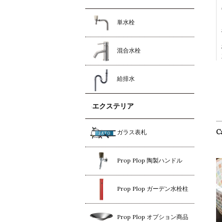
単水栓
混合水栓
給排水
エクステリア
C
ガラス表札
Prop Plop 陶製ハンドル
Prop Plop ガーデン水栓柱
Prop Plop オプション商品