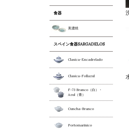
食器
美濃焼
スペイン食器SARGADELOS
Clasica-Encadrelado
Clasica-Follazul
F-73 Branco（白）・
Azul（青）
Cuncha-Branco
Portomarinico