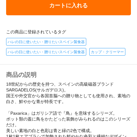
カートに入れる
この商品に登録されているタグ
ハレの日に使いたい・贈りたいスペイン製食器
ハレの日に使いたい・贈りたいスペイン製食器
カップ・クリーマー
商品の説明
18世紀からの歴史を持つ、スペインの高級磁器ブランド
SARGADELOS(サルガデロス)。
国王や外交官から各国首脳への贈り物としても使用され、素地の
白さ、鮮やかな青が特長です。
「Paxarica」はガリシア語で『鳥』を意味するシリーズ。
ポット類の蓋に鳥をかたどった装飾がみられるのはこのシリーズ
だけ。
美しい素地の白と色彩は青と緑の2色で構成。
1枚1枚エアブラシで加飾された鮮やかな色彩と繊細なデザイン