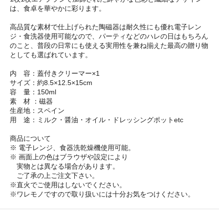
は、食卓を華やかに彩ります。
高品質な素材で仕上げられた陶磁器は耐久性にも優れ電子レン
ジ・食洗器使用可能なので、パーティなどのハレの日はもちろん
のこと、普段の日常にも使える実用性を兼ね揃えた最高の贈り物
としても選ばれています。
内 容：蓋付きクリーマー×1
サイズ：約8.5×12.5×15cm
容 量：150ml
素 材 ：磁器
生産地：スペイン
用 途：ミルク・醤油・オイル・ドレッシングポットetc
商品について
※ 電子レンジ、食器洗乾燥機使用可能。
※ 画面上の色はブラウザや設定により
実物とは異なる場合があります。
ご了承の上ご注文下さい。
※直火でご使用はしないでください。
※ワレモノですので取り扱いには十分お気をつけください。